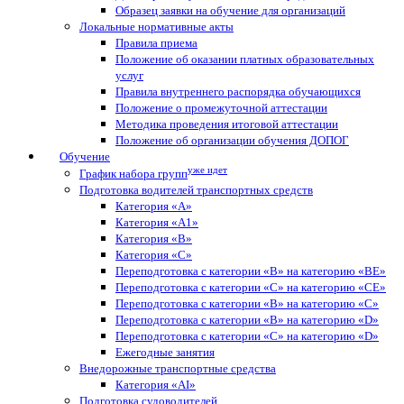
Образец заявки на обучение для организаций
Локальные нормативные акты
Правила приема
Положение об оказании платных образовательных
услуг
Правила внутреннего распорядка обучающихся
Положение о промежуточной аттестации
Методика проведения итоговой аттестации
Положение об организации обучения ДОПОГ
Обучение
уже идет
График набора групп
Подготовка водителей транспортных средств
Категория «A»
Категория «A1»
Категория «B»
Категория «C»
Переподготовка с категории «В» на категорию «BE»
Переподготовка с категории «С» на категорию «CE»
Переподготовка с категории «B» на категорию «C»
Переподготовка с категории «В» на категорию «D»
Переподготовка с категории «C» на категорию «D»
Ежегодные занятия
Внедорожные транспортные средства
Категория «АI»
Подготовка судоводителей