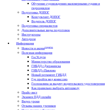
Обучение судовождению маломерными судами и
гидроциклом
Подготовка ДОПОГ
Консультант ДОПОГ
Водитель ДОПОГ
Подготовка специалистов
Дополнительные виды подготовок
Инструкторы
Автодром
Информация
горячо
Новости и акции
Полезная информация
ГосУслуги
Министерство образования
ГИБДД г.Дзержинска
ГИБДД г.Павлово
Новый регламент ГИБДД
Где пройти мед комиссию
Госпошлина за выдачу водительского удостоверения
Как правильно выбрать автошколу
Прайс-лист
Экзамен ПДД онлайн
Видео уроки
Отзывы наших учеников