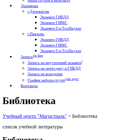
Наша группа в Контакте
Экзамены
г.Дзержиснк
Экзамен ГИБДД
Экзамен ГИМС
Экзамен ГосТехНадзор
г.Павлово
Экзамен ГИБДД
Экзамен ГИМС
Экзамен ГосТехНадзор
on-line
Запись
!
Запись на внутренний экзамен
Запись на пересдачу в ГИБДД
Запись на вождение
уже идет
График набора групп
Контакты
Библиотека
Учебный центр "Магистраль"
>
Библиотека
список учебной литературы
Библиотека