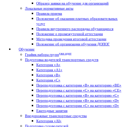
Образец заявки на обучение для организаций
Локальные нормативные акты
Правила приема
Положение об оказании платных образовательных
услуг
Правила внутреннего распорядка обучающихся
Положение о промежуточной аттестации
Методика проведения итоговой аттестации
Положение об организации обучения ДОПОГ
Обучение
уже идет
График набора групп
Подготовка водителей транспортных средств
Категория «A»
Категория «A1»
Категория «B»
Категория «C»
Переподготовка с категории «В» на категорию «BE»
Переподготовка с категории «С» на категорию «CE»
Переподготовка с категории «B» на категорию «C»
Переподготовка с категории «В» на категорию «D»
Переподготовка с категории «C» на категорию «D»
Ежегодные занятия
Внедорожные транспортные средства
Категория «АI»
Подготовка судоводителей