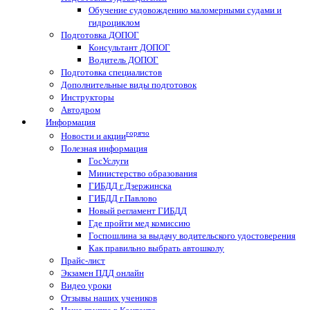
Обучение судовождению маломерными судами и
гидроциклом
Подготовка ДОПОГ
Консультант ДОПОГ
Водитель ДОПОГ
Подготовка специалистов
Дополнительные виды подготовок
Инструкторы
Автодром
Информация
горячо
Новости и акции
Полезная информация
ГосУслуги
Министерство образования
ГИБДД г.Дзержинска
ГИБДД г.Павлово
Новый регламент ГИБДД
Где пройти мед комиссию
Госпошлина за выдачу водительского удостоверения
Как правильно выбрать автошколу
Прайс-лист
Экзамен ПДД онлайн
Видео уроки
Отзывы наших учеников