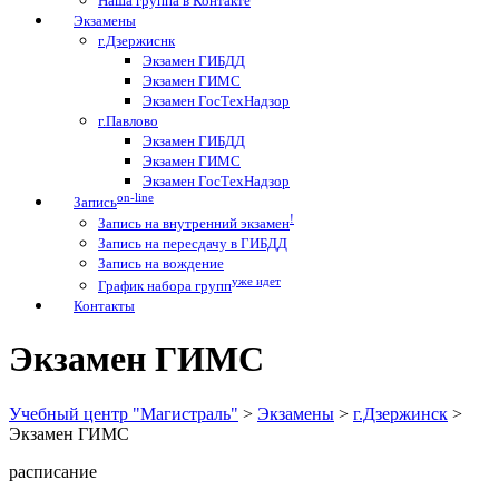
Наша группа в Контакте
Экзамены
г.Дзержиснк
Экзамен ГИБДД
Экзамен ГИМС
Экзамен ГосТехНадзор
г.Павлово
Экзамен ГИБДД
Экзамен ГИМС
Экзамен ГосТехНадзор
on-line
Запись
!
Запись на внутренний экзамен
Запись на пересдачу в ГИБДД
Запись на вождение
уже идет
График набора групп
Контакты
Экзамен ГИМС
Учебный центр "Магистраль"
>
Экзамены
>
г.Дзержинск
>
Экзамен ГИМС
расписание