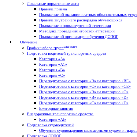
Локальные нормативные акты
Правила приема
Положение об оказании платных образовательных услу
Правила внутреннего распорядка обучающихся
Положение о промежуточной аттестации
Методика проведения итоговой аттестации
Положение об организации обучения ДОПОГ
Обучение
уже идет
График набора групп
Подготовка водителей транспортных средств
Категория «A»
Категория «A1»
Категория «B»
Категория «C»
Переподготовка с категории «В» на категорию «BE»
Переподготовка с категории «С» на категорию «CE»
Переподготовка с категории «B» на категорию «C»
Переподготовка с категории «В» на категорию «D»
Переподготовка с категории «C» на категорию «D»
Ежегодные занятия
Внедорожные транспортные средства
Категория «АI»
Подготовка судоводителей
Обучение судовождению маломерными судами и гидро
Подготовка ДОПОГ