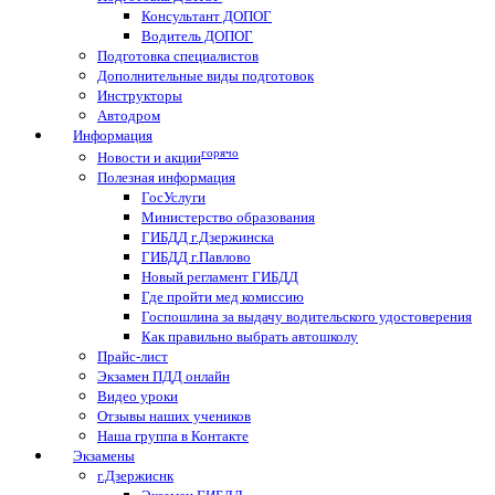
Консультант ДОПОГ
Водитель ДОПОГ
Подготовка специалистов
Дополнительные виды подготовок
Инструкторы
Автодром
Информация
горячо
Новости и акции
Полезная информация
ГосУслуги
Министерство образования
ГИБДД г.Дзержинска
ГИБДД г.Павлово
Новый регламент ГИБДД
Где пройти мед комиссию
Госпошлина за выдачу водительского удостоверения
Как правильно выбрать автошколу
Прайс-лист
Экзамен ПДД онлайн
Видео уроки
Отзывы наших учеников
Наша группа в Контакте
Экзамены
г.Дзержиснк