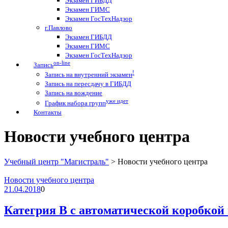
Экзамен ГИБДД
Экзамен ГИМС
Экзамен ГосТехНадзор
г.Павлово
Экзамен ГИБДД
Экзамен ГИМС
Экзамен ГосТехНадзор
on-line
Запись
!
Запись на внутренний экзамен
Запись на пересдачу в ГИБДД
Запись на вождение
уже идет
График набора групп
Контакты
Новости учебного центра
Учебный центр "Магистраль"
>
Новости учебного центра
Новости учебного центра
21.04.2018
0
Категрия B с автоматической коробкой